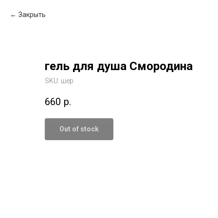
Закрыть
гель для душа Смородина
SKU:
шер
660
р.
Out of stock