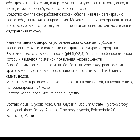
обезвреживает бактерии, которые могут присутствовать в комедонах, и
выводит излишки себума из сальных протоков.
Средство комплексно работает с кожей, обеспечивая ей регенерацию
после победы над очагом врастания. Мочевина повышает уровень влаги
в клетках дермы, пантенол ускоряет восстановление клеточных связей и
оздоравливает кожу.
Ультимативная сыворотка устраняет даже сложные, глубокие и
воспаленные очаги, с которыми не справляются другие средства.
Высокий показатель кислотности (pH 3,0-3,5) борется с себопрофицитом,
который является причиной появления несовершенств.
Способ применения: нанести на обрабатываемую кожу, распределить
круговыми движениями. После нанесения оставить на 15-20 минут,
смыть водой.
Меры предосторожности: не использовать на слизистой, на воспалениях,
на травмированной коже.
Частота использования:1-2 раза в неделю.
Состав: Aqua, Glycolic Acid, Urea, Glycerin, Sodium Citrate, Hydroxypropyl
Methylcellulose, Benzyl Alcohol, Ethylhexylglycerin, Polysorbate-20,
Panthenol, Parfum.