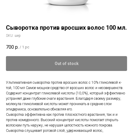
Сыворотка против вросших волос 100 мл.
SKU:
шер
700
р.
/
1 pc
Out of stock
Ультимативная сыворотка против вросших волос с 10% гликолевой к-
той, 100 мл Самое мощное средство от вросших волос и несовершенств.
Содержит концентрат гликолевой кислоты (10,0%), который эффективно
устраняет даже глубокие очаги врастания. Благодаря своему размеру,
молекула гликолиевой кислоты может проникать в средние слои
эпидермиса, основательно обновляя его.
Сыворотка эффективна как против плоскостного врастания, так и и
против комедонного. Высокий концентрат кислоты помогает открыть
волоскам путь наружу, не нарушая целостность кожного покрова.
Сыворотка слущивает роговой слой, удерживающий волос,