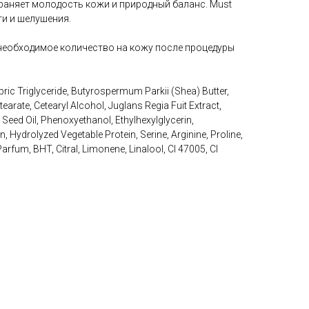
храняет молодость кожи и природный баланс. Must
ти и шелушения.
необходимое количество на кожу после процедуры
pric Triglyceride, Butyrospermum Parkii (Shea) Butter,
tearate, Cetearyl Alcohol, Juglans Regia Fuit Extract,
eed Oil, Phenoxyethanol, Ethylhexylglycerin,
 Hydrolyzed Vegetable Protein, Serine, Arginine, Proline,
arfum, BHT, Citral, Limonene, Linalool, CI 47005, CI