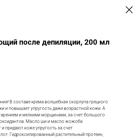
ющий после депиляции, 200 мл
ния! В составе крема волшебная скорлупа грецкого
ки и повышает упругость даже возрастной кожи. А
старением и мелкими морщинами, за счет большого
иоксидантов. Масло ши и масло жожоба
 и придают коже упругость за счет
лот. Гидроксилированный растительный протеин,