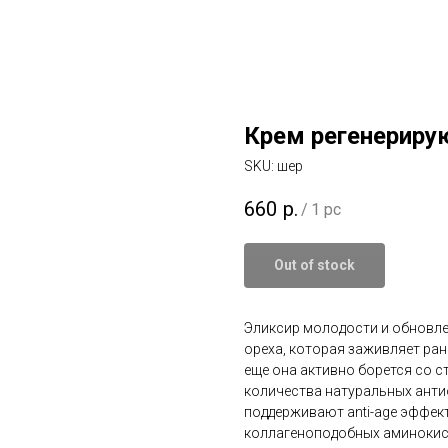
Крем регенериру
SKU:
шер
660
р.
/
1 pc
Out of stock
Эликсир молодости и обновле
ореха, которая заживляет ран
еще она активно борется со 
количества натуральных ант
поддерживают аnti-age эффект
коллагеноподобных аминокис