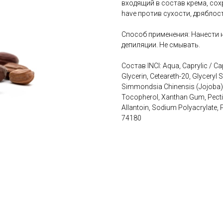
входящий в состав крема, со
have против сухости, дряблос
Способ применения: Нанести 
депиляции. Не смывать.
Cостав INCI: Aqua, Caprylic / Ca
Glycerin, Ceteareth-20, Glyceryl S
Simmondsia Chinensis (Jojoba) S
Tocopherol, Xanthan Gum, Pectin,
Allantoin, Sodium Polyacrylate, P
74180