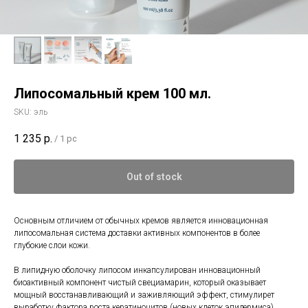
Липосомальный крем 100 мл.
SKU:
эль
1 235
р.
/
1 pc
Out of stock
Основным отличием от обычных кремов является инновационная
липосомальная система доставки активных компонентов в более
глубокие слои кожи.
В липидную оболочку липосом инкапсулирован инновационный
биоактивный компонент чистый свециамарин, который оказывает
мощный восстанавливающий и заживляющий эффект, стимулирет
выработку фактора роста кератиноцитов (новых клеток эпидермиса).