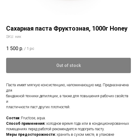
Сахарная паста Фруктозная, 1000г Honey
SKU:
ник
1 500
р.
/
1 pc
Out of stock
Паста имеет мягкую консистенцию, напоминающую мед. Предназначена
для
бандажной техники депиляции, а также для повышения рабочих свойств
и
пластичности паст других плотностей.
Состав:
Fructose, aqua.
Способ применения:
холодное время года или в кондиционированных
помещениях перед работой рекомендуется подогреть пасту.
Меры предосторожности:
хранить в сухом месте, в упаковке