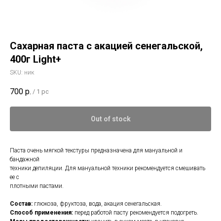
Сахарная паста с акацией сенегальской,
400г Light+
SKU:
ник
700
р.
/
1 pc
Out of stock
Паста очень мягкой текстуры предназначена для мануальной и
бандажной
техники депиляции. Для мануальной техники рекомендуется смешивать
ее с
плотными пастами.
Состав:
глюкоза, фруктоза, вода, акация сенегальская.
Способ применения:
перед работой пасту рекомендуется подогреть.