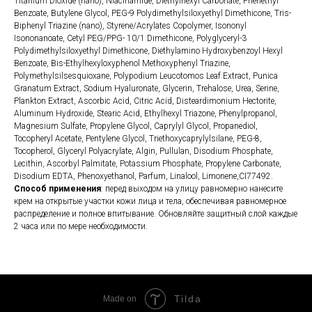
Titanium Dioxide (nano), Niacinamide, Diethylhexyl Carbonate, Phenethyl
Benzoate, Butylene Glycol, PEG-9 Polydimethylsiloxyethyl Dimethicone, Tris-
Biphenyl Triazine (nano), Styrene/Acrylates Copolymer, Isononyl
Isononanoate, Cetyl PEG/PPG- 10/1 Dimethicone, Polyglyceryl-3
Polydimethylsiloxyethyl Dimethicone, Diethylamino Hydroxybenzoyl Hexyl
Benzoate, Bis-Ethylhexyloxyphenol Methoxyphenyl Triazine,
Polymethylsilsesquioxane, Polypodium Leucotomos Leaf Extract, Punica
Granatum Extract, Sodium Hyaluronate, Glycerin, Trehalose, Urea, Serine,
Plankton Extract, Ascorbic Acid, Citric Acid, Disteardimonium Hectorite,
Aluminum Hydroxide, Stearic Acid, Ethylhexyl Triazone, Phenylpropanol,
Magnesium Sulfate, Propylene Glycol, Caprylyl Glycol, Propanediol,
Tocopheryl Acetate, Pentylene Glycol, Triethoxycaprylylsilane, PEG-8,
Tocopherol, Glyceryl Polyacrylate, Algin, Pullulan, Disodium Phosphate,
Lecithin, Ascorbyl Palmitate, Potassium Phosphate, Propylene Carbonate,
Disodium EDTA, Phenoxyethanol, Parfum, Linalool, Limonene,CI77492.
Способ применения
: перед выходом на улицу равномерно нанесите
крем на открытые участки кожи лица и тела, обеспечивая равномерное
распределение и полное впитывание. Обновляйте защитный слой каждые
2 часа или по мере необходимости.
Tilda
Made on