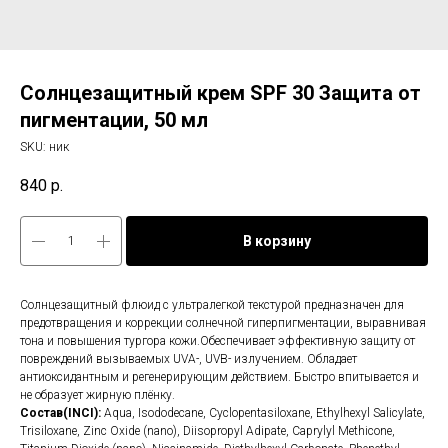
Солнцезащитный крем SPF 30 Защита от
пигментации, 50 мл
SKU:
ник
840
р.
В корзину
Солнцезащитный флюид с ультралегкой текстурой предназначен для
предотвращения и коррекции солнечной гиперпигментации, выравнивая
тона и повышения тургора кожи.Обеспечивает эффективную защиту от
повреждений вызываемых UVA-, UVB- излучением. Обладает
антиоксидантным и регенерирующим действием. Быстро впитывается и
не образует жирную плёнку.
Состав(INCI):
Aqua, Isododecane, Cyclopentasiloxane, Ethylhexyl Salicylate,
Trisiloxane, Zinc Oxide (nano), Diisopropyl Adipate, Caprylyl Methicone,