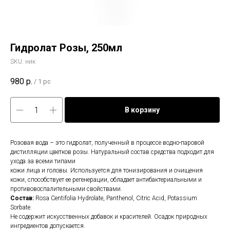
Гидролат Розы, 250мл
SKU:
ник
980
р.
/
1 pc
В корзину
Розовая вода – это гидролат, полученный в процессе водно-паровой
дистилляции цветков розы. Натуральный состав средства подходит для
ухода за всеми типами
кожи лица и головы. Используется для тонизирования и очищения
кожи, способствует ее регенерации, обладает антибактериальными и
противовоспалительными свойствами.
Состав:
Rosa Centifolia Hydrolate, Panthenol, Citric Acid, Potassium
Sorbate.
Не содержит искусственных добавок и красителей. Осадок природных
ингредиентов допускается.