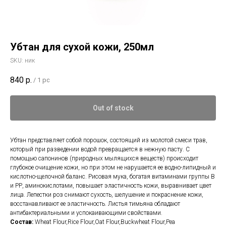
Убтан для сухой кожи, 250мл
SKU:
ник
840
р.
/
1 pc
Out of stock
Убтан представляет собой порошок, состоящий из молотой смеси трав,
который при разведении водой превращается в нежную пасту. С
помощью сапонинов (природных мылящихся веществ) происходит
глубокое очищение кожи, но при этом не нарушается ее водно-липидный и
кислотно-щелочной баланс. Рисовая мука, богатая витаминами группы В
и РР, аминокислотами, повышает эластичность кожи, выравнивает цвет
лица. Лепестки роз снимают сухость, шелушение и покраснение кожи,
восстанавливают ее эластичность. Листья тимьяна обладают
антибактериальными и успокаивающими свойствами.
Состав:
Wheat Flour,Rice Flour,Oat Flour,Buckwheat Flour,Pea