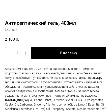
Антисептический гель, 400мл
SKU:
ник
2 100
р.
В корзину
Антисептический гель имеет сбалансированный состав, помогает
подготовить кожу и волоски к восковой депиляции. Гель обезжиривает
кожу, способствует лучшей адгезии воска к волоскам, делает процедуру
депиляции комфортной и эффективной. Экстракты алоэ и гамамелиса
обладают антисептическим и успокаивающим действием, защищают
кожу от раздражения и воспаления. Масла лимона и чайного дерева
увлажняют и смягчают кожу, препятствуют обламывание волосков.
Состав(INCI):
Aqua, Alcohol Denat, Butylene Glycol, PEG-40 Hydrogenated
Castor Oil, Carbomer, Glycerin, Allantoin, Lemon (Citrus Limon) Essential Oil,
Melaleuca Alternifolia (Tea Tree) Oil, Tocopheryl Acetate, Aloe Barbadensis Leaf