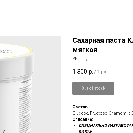
Сахарная паста Кл
мягкая
SKU:
шуг
1 300
р.
/
1 pc
Out of stock
Состав:
Glucose, Fructose, Chamomile Ex
Описание:
СПЕЦИАЛЬНО РАЗРАБОТА
ВОДЫ;