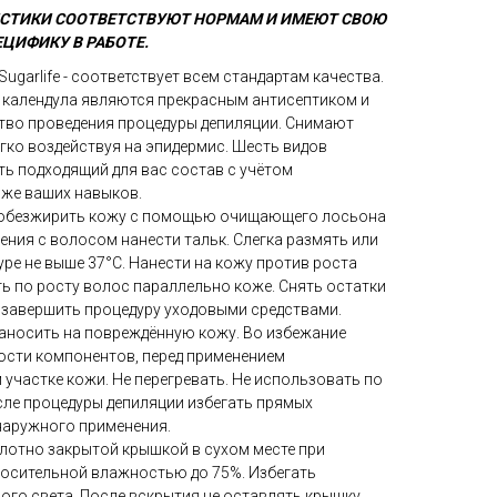
ИСТИКИ СООТВЕТСТВУЮТ НОРМАМ И ИМЕЮТ СВОЮ
ЦИФИКУ В РАБОТЕ.
ugarlife - соответствует всем стандартам качества.
 календула являются прекрасным антисептиком и
тво проведения процедуры депиляции. Снимают
гко воздействуя на эпидермис. Шесть видов
ь подходящий для вас состав с учётом
 же ваших навыков.
 обезжирить кожу с помощью очищающего лосьона
ления с волосом нанести тальк. Слегка размять или
уре не выше 37°С. Нанести на кожу против роста
ь по росту волос параллельно коже. Снять остатки
 завершить процедуру уходовыми средствами.
наносить на повреждённую кожу. Во избежание
ости компонентов, перед применением
участке кожи. Не перегревать. Не использовать по
сле процедуры депиляции избегать прямых
 наружного применения.
 плотно закрытой крышкой в сухом месте при
тносительной влажностью до 75%. Избегать
ого света. После вскрытия не оставлять крышку