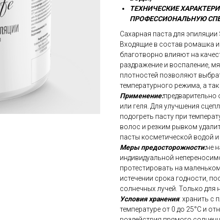
ТЕХНИЧЕСКИЕ ХАРАКТЕР
ПРОФЕССИОНАЛЬНУЮ СПЕ
Сахарная паста для эпиляции S
Входящие в состав ромашка и
благотворно влияют на качес
раздражение и воспаление, мя
плотностей позволяют выбрат
температурного режима, а так
Применение:
предварительно
или геля. Для улучшения сцеп
подогреть пасту при температ
волос и резким рывком удалит
пасты косметической водой и
Меры предосторожности:
не 
индивидуальной непереносим
протестировать на маленьком 
истечении срока годности, по
солнечных лучей. Только для
Условия хранения
: хранить с
температуре от 0 до 25°С и о
воздействия прямого солнечн