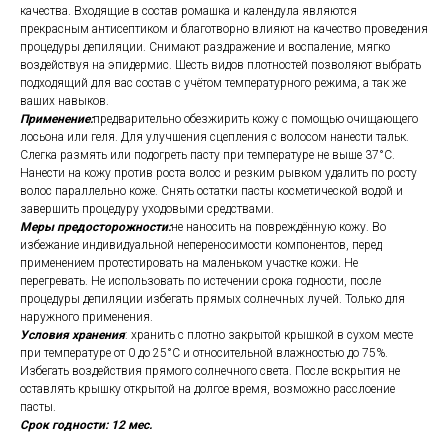
качества. Входящие в состав ромашка и календула являются
прекрасным антисептиком и благотворно влияют на качество проведения
процедуры депиляции. Снимают раздражение и воспаление, мягко
воздействуя на эпидермис. Шесть видов плотностей позволяют выбрать
подходящий для вас состав с учётом температурного режима, а так же
ваших навыков.
Применение:
предварительно обезжирить кожу с помощью очищающего
лосьона или геля. Для улучшения сцепления с волосом нанести тальк.
Слегка размять или подогреть пасту при температуре не выше 37°С.
Нанести на кожу против роста волос и резким рывком удалить по росту
волос параллельно коже. Снять остатки пасты косметической водой и
завершить процедуру уходовыми средствами.
Меры предосторожности:
не наносить на повреждённую кожу. Во
избежание индивидуальной непереносимости компонентов, перед
применением протестировать на маленьком участке кожи. Не
перегревать. Не использовать по истечении срока годности, после
процедуры депиляции избегать прямых солнечных лучей. Только для
наружного применения.
Условия хранения
: хранить с плотно закрытой крышкой в сухом месте
при температуре от 0 до 25°С и относительной влажностью до 75%.
Избегать воздействия прямого солнечного света. После вскрытия не
оставлять крышку открытой на долгое время, возможно расслоение
пасты.
Срок годности: 12 мес.