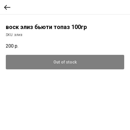
воск элиз бьюти топаз 100гр
SKU:
элиз
200
р.
Out of stock