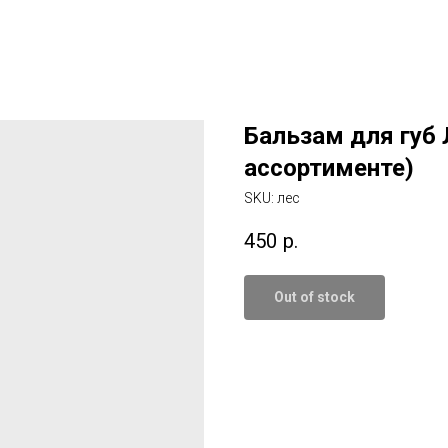
Бальзам для губ
ассортименте)
SKU:
лес
450
р.
Out of stock