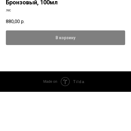
Бронзовый, 100мл
лес
880,00
р.
В корзину
Tilda
Made on