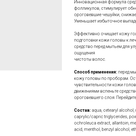
Инновационная формула средс
фолликулов, стимулирует обн
ороговевшие чешуйки, снижае
Уменьшает избыточное выпад
Эффективно очищает кожу гол
подготовки кожи головы к ле
средство перед мытьем для у
ощущения
чистоты волос.
Способ применения:
перед мы
кожу головы по проборам. Ост
чувствительности кожи голов
движениями вспеньте средство
ороговевшего слоя. Перейдит
Состав:
aqua, cetearyl alcohol,
caprylic/capric triglycerides, po
ochroleuca extract, allantoin, men
acid, menthol, benzyl alcohol, et