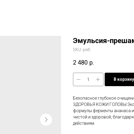
Эмульсия-преша
SKU:
ряб
2 480
р.
В корзину
Безопасное глубокое очище
ЗДОРОВЬЯ КОЖИ ГОЛОВЫ Эксп
формулы ферменты ананаса и 
чистой и здоровой, благодар
действиям