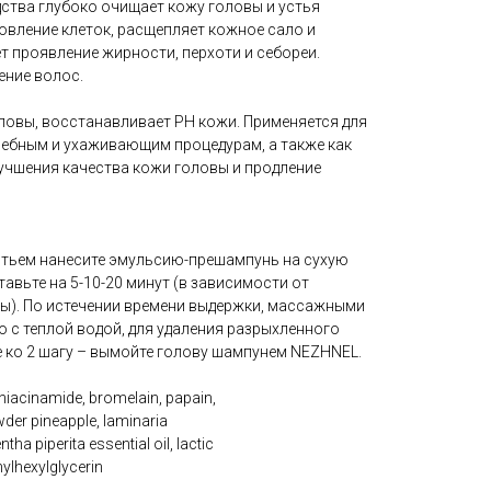
тва глубоко очищает кожу головы и устья
овление клеток, расщепляет кожное сало и
т проявление жирности, перхоти и себореи.
ение волос.
овы, восстанавливает РН кожи. Применяется для
чебным и ухаживающим процедурам, а также как
лучшения качества кожи головы и продление
тьем нанесите эмульсию-прешампунь на сухую
авьте на 5-10-20 минут (в зависимости от
ы). По истечении времени выдержки, массажными
 с теплой водой, для удаления разрыхленного
е ко 2 шагу – вымойте голову шампунем NEZHNEL.
 niacinamide, bromelain, papain,
wder pineapple, laminaria
tha piperita essential oil, lactic
hylhexylglycerin