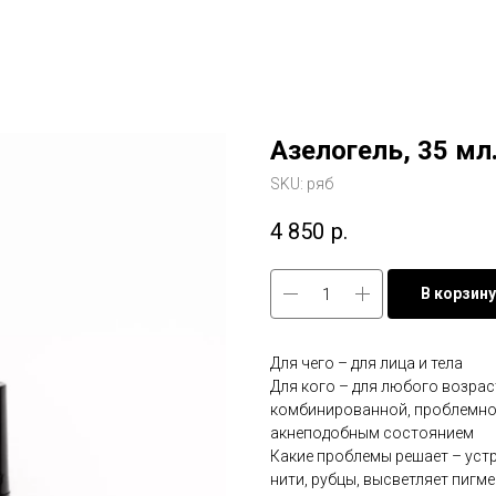
Азелогель, 35 мл
SKU:
ряб
4 850
р.
В корзину
Для чего – для лица и тела
Для кого – для любого возрас
комбинированной, проблемной
акнеподобным состоянием
Какие проблемы решает – уст
нити, рубцы, высветляет пигм