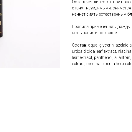
Оставляет липкость при нанес
станут невидимыми, снимется
начнет сиять естественным б
Правила применения: Дважды в 
высыпания и постакне.
Состав: aqua, glycerin, azelaic ac
urtica dioica leaf extract, niac
leaf extract, panthenol, allanto
extract, mentha piperita herb extr