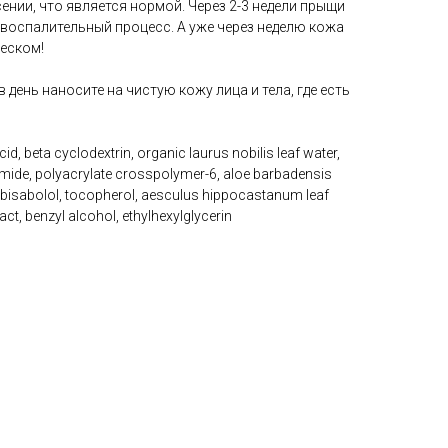
ении, что является нормой. Через 2-3 недели прыщи
 воспалительный процесс. А уже через неделю кожа
леском!
день наносите на чистую кожу лица и тела, где есть
id, beta cyclodextrin, organic laurus nobilis leaf water,
inamide, polyacrylate crosspolymer-6, aloe barbadensis
in, bisabolol, tocopherol, aesculus hippocastanum leaf
act, benzyl alcohol, ethylhexylglycerin