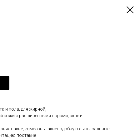
.
та и пола, для жирной,
 кожи с расширенными порами, акне и
раняет акне, комедоны, акнеподобную сыпь, сальные
ентацию постакне