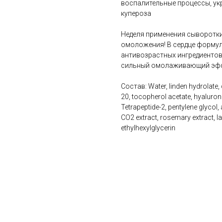
воспалительные процессы, ук
купероза
Неделя применения сыворотки 
омоложения! В сердце форму
антивозрастных ингредиентов
сильный омолаживающий эффек
Состав: Water, linden hydrolate, 
20, tocopherol acetate, hyaluronic
Tetrapeptide-2, pentylene glycol,
CO2 extract, rosemary extract, la
ethylhexylglycerin