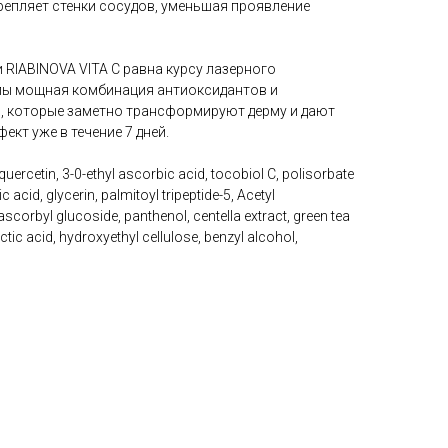
репляет стенки сосудов, уменьшая проявление
RIABINOVA VITA C равна курсу лазерного
лы мощная комбинация антиоксидантов и
, которые заметно трансформируют дерму и дают
т уже в течение 7 дней.
quercetin, 3-0-ethyl ascorbic acid, tocobiol C, polisorbate
 acid, glycerin, palmitoyl tripeptide-5, Acetyl
 ascorbyl glucoside, panthenol, centella extract, green tea
ctic acid, hydroxyethyl cellulose, benzyl alcohol,