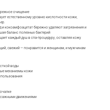
бережное очищение
твует естественному уровню кислотности кожи,
ер.
д и кокоамфоацетат бережно удаляют загрязнения и
шая баланс полезных бактерий
щает каждый душ в спа-процедуру, оставляя кожу
щий, свежий — понравится и женщинам, и мужчинам
ёсткой воды
тные механизмы кожи
использования
мочалке
ассажными движениями