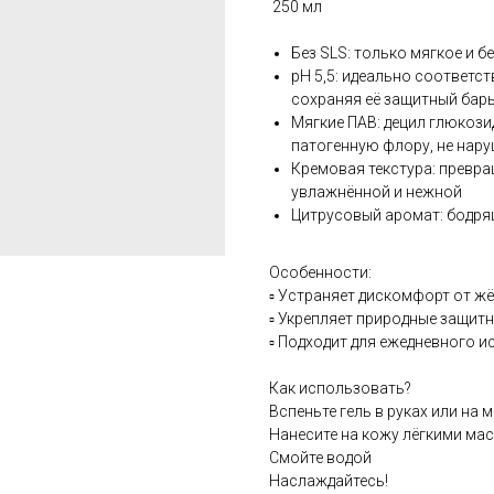
250 мл
Без SLS: только мягкое и 
pH 5,5: идеально соответс
сохраняя её защитный барь
Мягкие ПАВ: децил глюкози
патогенную флору, не нару
Кремовая текстура: превра
увлажнённой и нежной
Цитрусовый аромат: бодря
Особенности:
▫️ Устраняет дискомфорт от ж
▫️ Укрепляет природные защи
▫️ Подходит для ежедневного 
Как использовать?
Вспеньте гель в руках или на 
Нанесите на кожу лёгкими м
Смойте водой
Наслаждайтесь!