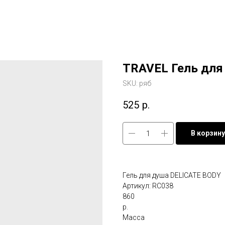
TRAVEL Гель для
SKU:
ряб
525
р.
В корзину
Гель для душа DELICATE BODY
Артикул: RC038
860
р.
Масса