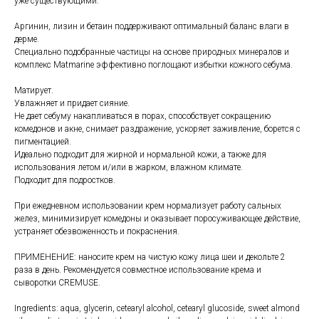
уже существующими.
Аргинин, лизин и бетаин поддерживают оптимальный баланс влаги в
дерме.
Специально подобранные частицы на основе природных минералов и
комплекс Matmarine эффективно поглощают избытки кожного себума.
Матирует.
Увлажняет и придает сияние.
Не дает себуму накапливаться в порах, способствует сокращению
комедонов и акне, снимает раздражение, ускоряет заживление, борется с
пигментацией.
Идеально подходит для жирной и нормальной кожи, а также для
использования летом и/или в жарком, влажном климате.
Подходит для подростков.
При ежедневном использовании крем нормализует работу сальных
желез, минимизирует комедоны и оказывает поросуживающее действие,
устраняет обезвоженность и покраснения.
ПРИМЕНЕНИЕ: наносите крем на чистую кожу лица шеи и декольте 2
раза в день. Рекомендуется совместное использование крема и
сыворотки CREMUSE.
Ingredients: aqua, glycerin, cetearyl alcohol, сetearyl glucoside, sweet almond