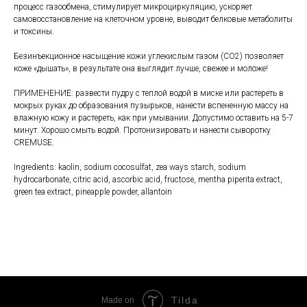
процесс газообмена, стимулирует микроциркуляцию, ускоряет
самовосстановление на клеточном уровне, выводит белковые метаболиты
и токсины.
Безинъекционное насыщение кожи углекислым газом (CO2) позволяет
коже «дышать», в результате она выглядит лучше, свежее и моложе!
ПРИМЕНЕНИЕ: развести пудру с теплой водой в миске или растереть в
мокрых руках до образования пузырьков, нанести вспененную массу на
влажную кожу и растереть, как при умывании. Допустимо оставить на 5-7
минут. Хорошо смыть водой. Протонизировать и нанести сыворотку
CREMUSE.
Ingredients: kaolin, sodium cocosulfat, zea ways starch, sodium
hydrocarbonate, citric acid, ascorbic acid, fructose, mentha piperita extract,
green tea extract, pineapple powder, allantoin
Tilda
Made on